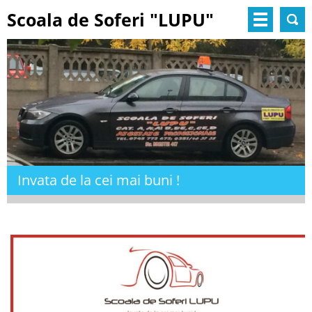
Scoala de Soferi "LUPU"
Invata de la cei mai buni !